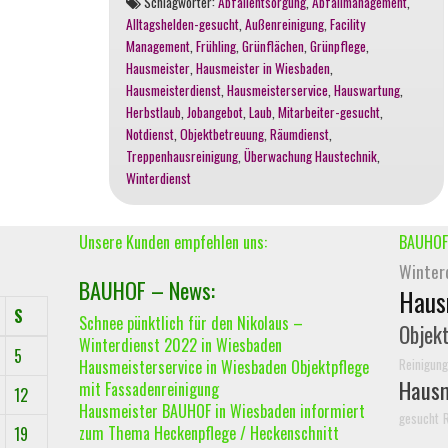
Schlagwörter:
Abfallentsorgung
,
Abfallmanagement
,
und
Alltagshelden-gesucht
,
Außenreinigung
,
Facility
Hausmeisterservice
Management
,
Frühling
,
Grünflächen
,
Grünpflege
,
in
Hausmeister
,
Hausmeister in Wiesbaden
,
Wiesbaden
Hausmeisterdienst
,
Hausmeisterservice
,
Hauswartung
,
und
Herbstlaub
,
Jobangebot
,
Laub
,
Mitarbeiter-gesucht
,
Umgebung
Notdienst
,
Objektbetreuung
,
Räumdienst
,
Treppenhausreinigung
,
Überwachung Haustechnik
,
Winterdienst
Unsere Kunden empfehlen uns:
BAUHOF
Winter
BAUHOF – News:
Haus
S
Schnee pünktlich für den Nikolaus –
Objek
Winterdienst 2022 in Wiesbaden
5
Reinigung
Hausmeisterservice in Wiesbaden Objektpflege
Hausm
mit Fassadenreinigung
12
Hausmeister BAUHOF in Wiesbaden informiert
gesucht
zum Thema Heckenpflege / Heckenschnitt
19