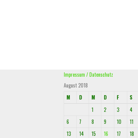
Impressum / Datenschutz
August 2018
M
D
M
D
F
S
1
2
3
4
6
7
8
9
10
11
13
14
15
16
17
18