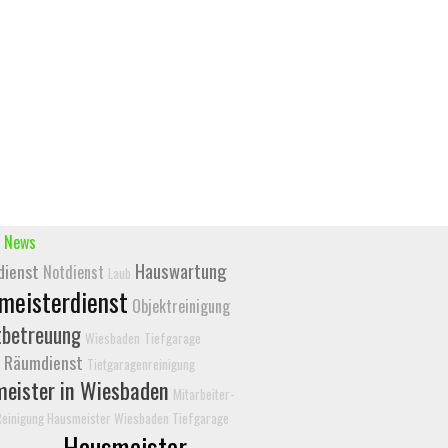
 News
Hauswartung
dienst
Notdienst
Laub
meisterdienst
Objektreinigung
tbetreuung
Wiesbaden
Tiefgarage
Räumdienst
Tietgaragenreinigung
eister in Wiesbaden
Mitarbeiter-
Reinigung Hausmeister Wiesbaden Tiefgarage
Hausmeister