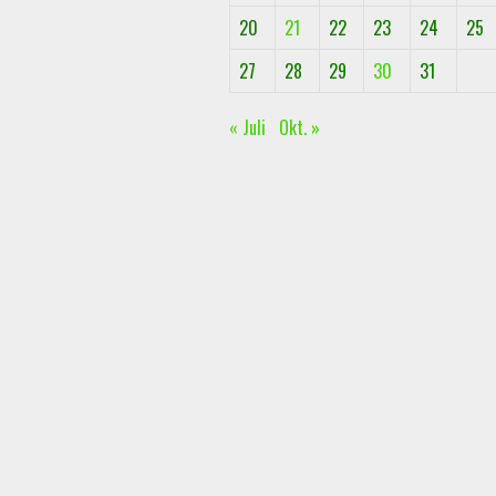
20
21
22
23
24
25
27
28
29
30
31
« Juli
Okt. »