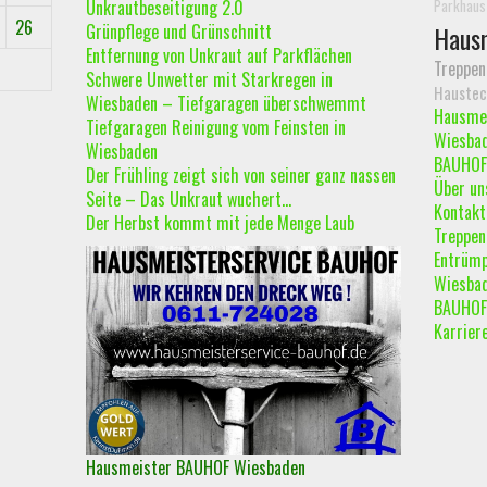
Unkrautbeseitigung 2.0
Parkhaus
26
Grünpflege und Grünschnitt
Hausm
Entfernung von Unkraut auf Parkflächen
Treppen
Schwere Unwetter mit Starkregen in
Haustec
Wiesbaden – Tiefgaragen überschwemmt
Hausmei
Tiefgaragen Reinigung vom Feinsten in
Wiesba
Wiesbaden
BAUHOF
Der Frühling zeigt sich von seiner ganz nassen
Über un
Seite – Das Unkraut wuchert…
Kontakt
Der Herbst kommt mit jede Menge Laub
Treppen
Entrümp
Wiesba
BAUHOF 
Karrier
Hausmeister BAUHOF Wiesbaden