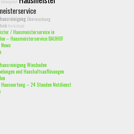
Jobangebot
eisterservice
hausreinigung
Überwachung
hnik
Herbstlaub
ster / Hausmeisterservice in
den – Hausmeisterservice BAUHOF
 News
s
hausreinigung Wiesbaden
elungen und Haushaltsauflösungen
den
Hauswartung – 24 Stunden Notdienst
e