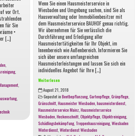
Wenn Sie einen Hausmeisterservice in
arbeiter
Wiesbaden und Umgebung suchen, sind Sie als
uf vor Ort.
Hausverwaltung oder Immobilienbesitzer mit
strahlenden
dem Hausmeisterservice BAUHOF genau richtig.
en für Sie
Wir übernehmen für Sie verlässlich die
oräume •
Durchführung und Erledigung aller
er […]
Hausmeistertätigkeiten für Ihr Objekt, im
Innenbereich wie Außenbereich. Informieren Sie
sich über unsere umfangreichen
Hausmeisterleistungen und lassen Sie sich ein
aden
,
individuelles Angebot für Ihre […]
reinigung
,
Weiterlesen
y Management
,
Hausmeisterservice
August 21, 2018
in
Gepostet in
Beetbepflanzung
,
Gartenpflege
,
Grünpflege
,
auswartung
,
Wiesbaden,
Grünschnitt
,
Hausmeister Wiesbaden
,
hausmeisterdienst
,
Ihr
Hausmeisterservice Mainz
,
Hausmeisterservice
echnik
zuverlässiger
Wiesbaden
,
Heckenschnitt
,
Objektpflege
,
Objektreinigung
,
Partner
Schädlingsbekämpfung
,
Treppenhausreinigung
,
Wiesbaden
für
Winterdienst
,
Winterdienst Wiesbaden
Hausmeistertätigkeiten