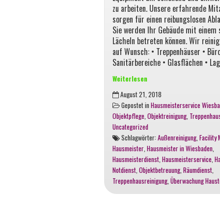
zu arbeiten. Unsere erfahrende Mit
sorgen für einen reibungslosen Abla
Sie werden Ihr Gebäude mit einem 
Lächeln betreten können. Wir reinig
auf Wunsch: • Treppenhäuser • Bür
Sanitärbereiche • Glasflächen • Lag
Weiterlesen
Grundreinigung
August 21, 2018
Objektreinigung
Gepostet in
Hausmeisterservice Wiesb
Wiesbaden
Objektpflege
,
Objektreinigung
,
Treppenhaus
Uncategorized
Schlagwörter:
Außenreinigung
,
Facilit
Hausmeister
,
Hausmeister in Wiesbaden
,
Hausmeisterdienst
,
Hausmeisterservice
,
H
Notdienst
,
Objektbetreuung
,
Räumdienst
,
Treppenhausreinigung
,
Überwachung Haust