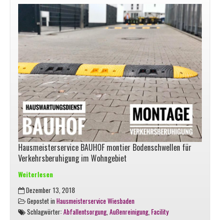
Hausmeisterservice BAUHOF montier Bodenschwellen für
Verkehrsberuhigung im Wohngebiet
Weiterlesen
Temposchwellen
Dezember 13, 2018
für
Gepostet in
Hausmeisterservice Wiesbaden
bessere
Schlagwörter:
Abfallentsorgung
,
Außenreinigung
,
Facility
Sicherheit