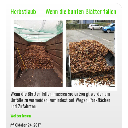
Herbstlaub — Wenn die bunten Blätter fallen
Wenn die Blätter fallen, müssen sie entsorgt werden um
Unfälle zu vermeiden, zumindest auf Wegen, Parkflächen
und Zufahrten.
Weiterlesen
Herbstlaub
Oktober 24, 2017
—