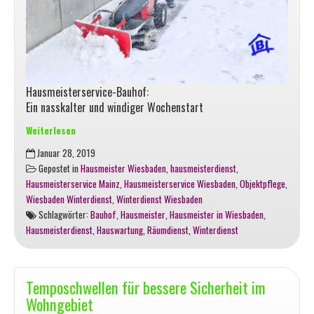
Hausmeisterservice-Bauhof:
Ein nasskalter und windiger Wochenstart
Weiterlesen
BAUHOF-
Januar 28, 2019
News
Gepostet in
Hausmeister Wiesbaden
,
hausmeisterdienst
,
zum
Hausmeisterservice Mainz
,
Hausmeisterservice Wiesbaden
,
Objektpflege
,
Wintereinbruch:
Wiesbaden Winterdienst
,
Winterdienst Wiesbaden
Teilweise
Schlagwörter:
Bauhof
,
Hausmeister
,
Hausmeister in Wiesbaden
,
ein
Hausmeisterdienst
,
Hauswartung
,
Räumdienst
,
Winterdienst
nasskalter
und
windiger
Wochenstart
Temposchwellen für bessere Sicherheit im
Wohngebiet