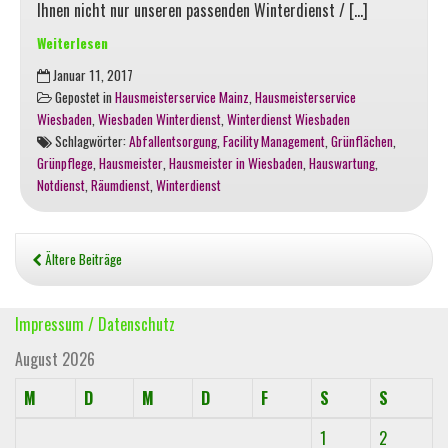
Ihnen nicht nur unseren passenden Winterdienst / […]
Weiterlesen
Winterdienst
Januar 11, 2017
Wiesbaden
Gepostet in
Hausmeisterservice Mainz
,
Hausmeisterservice
und
Wiesbaden
,
Wiesbaden Winterdienst
,
Winterdienst Wiesbaden
Mainz:
Schlagwörter:
Abfallentsorgung
,
Facility Management
,
Grünflächen
,
Ein
Grünpflege
,
Hausmeister
,
Hausmeister in Wiesbaden
,
Hauswartung
,
starker
Notdienst
,
Räumdienst
,
Winterdienst
Neuzugang
beim
Hausmeisterservice
BAUHOF
Ältere Beiträge
räumt
mächtig
Impressum / Datenschutz
auf…
August 2026
M
D
M
D
F
S
S
1
2