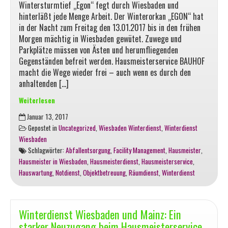
Wintersturmtief „Egon“ fegt durch Wiesbaden und
hinterläßt jede Menge Arbeit. Der Winterorkan „EGON“ hat
in der Nacht zum Freitag den 13.01.2017 bis in den frühen
Morgen mächtig in Wiesbaden gewütet. Zuwege und
Parkplätze müssen von Ästen und herumfliegenden
Gegenständen befreit werden. Hausmeisterservice BAUHOF
macht die Wege wieder frei – auch wenn es durch den
anhaltenden […]
Weiterlesen
Räumdienst:
Januar 13, 2017
Sturmtief
Gepostet in
Uncategorized
,
Wiesbaden Winterdienst
,
Winterdienst
„Egon“
Wiesbaden
fegt
Schlagwörter:
Abfallentsorgung
,
Facility Management
,
Hausmeister
,
durch
Hausmeister in Wiesbaden
,
Hausmeisterdienst
,
Hausmeisterservice
,
Wiesbaden
Hauswartung
,
Notdienst
,
Objektbetreuung
,
Räumdienst
,
Winterdienst
Winterdienst Wiesbaden und Mainz: Ein
starker Neuzugang beim Hausmeisterservice