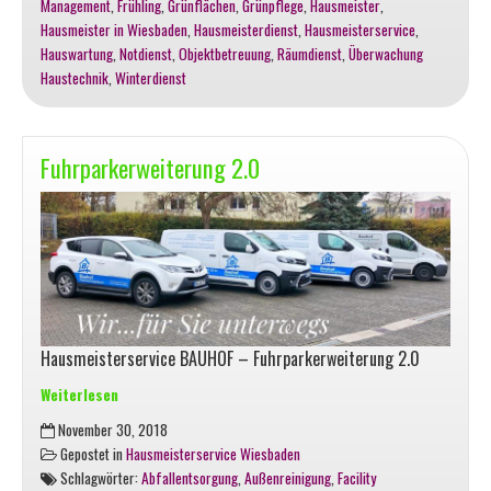
Management
,
Frühling
,
Grünflächen
,
Grünpflege
,
Hausmeister
,
im
Hausmeister in Wiesbaden
,
Hausmeisterdienst
,
Hausmeisterservice
,
Wohngebiet
Hauswartung
,
Notdienst
,
Objektbetreuung
,
Räumdienst
,
Überwachung
Haustechnik
,
Winterdienst
Fuhrparkerweiterung 2.0
Hausmeisterservice BAUHOF – Fuhrparkerweiterung 2.0
Weiterlesen
Fuhrparkerweiterung
November 30, 2018
2.0
Gepostet in
Hausmeisterservice Wiesbaden
Schlagwörter:
Abfallentsorgung
,
Außenreinigung
,
Facility