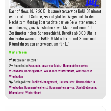
Bauhof News 18.12.2017 Hausmeisterservice BAUHOF nimmt
es erneut mit Schnee, Eis und glatten Wegen auf: In der
Nacht zum Montag überraschte der weiße Winter erneut
und überzog ganz Wiesbaden sowie Mainz mit einer 10
Zentimeter hohen Schneeschicht. Bereits ab 3:00 Uhr in
der Frühe waren alle BAUHOF Mitarbeiter mit Streu- und
Räumfahrzeugen unterwegs, um für […]
Weiterlesen
Erneuter
Dezember 18, 2017
Schneefall
Gepostet in
Hausmeisterservice Mainz
,
Hausmeisterservice
in
Wiesbaden
,
Uncategorized
,
Wiesbaden Winterdienst
,
Winterdienst
Wiesbaden
Wiesbaden
und
Schlagwörter:
Facility Management
,
Hausmeister
,
Hausmeister in
Mainz
Wiesbaden
,
Hausmeisterdienst
,
Hausmeisterservice
,
Objektbetreuung
,
Räumdienst
,
Winterdienst