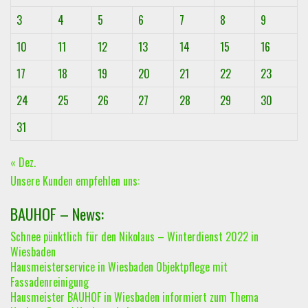
3
4
5
6
7
8
9
10
11
12
13
14
15
16
17
18
19
20
21
22
23
24
25
26
27
28
29
30
31
« Dez.
Unsere Kunden empfehlen uns:
BAUHOF – News:
Schnee pünktlich für den Nikolaus – Winterdienst 2022 in
Wiesbaden
Hausmeisterservice in Wiesbaden Objektpflege mit
Fassadenreinigung
Hausmeister BAUHOF in Wiesbaden informiert zum Thema