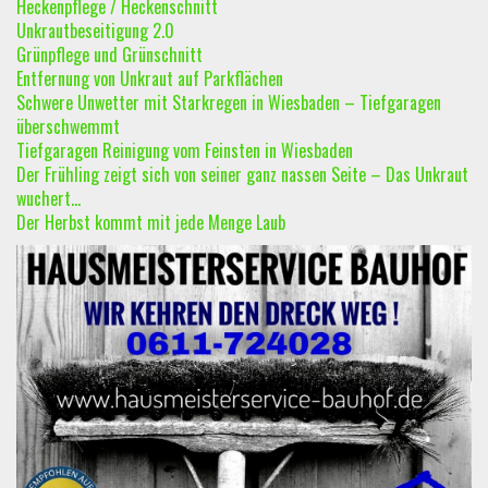
Heckenpflege / Heckenschnitt
Unkrautbeseitigung 2.0
Grünpflege und Grünschnitt
Entfernung von Unkraut auf Parkflächen
Schwere Unwetter mit Starkregen in Wiesbaden – Tiefgaragen
überschwemmt
Tiefgaragen Reinigung vom Feinsten in Wiesbaden
Der Frühling zeigt sich von seiner ganz nassen Seite – Das Unkraut
wuchert…
Der Herbst kommt mit jede Menge Laub