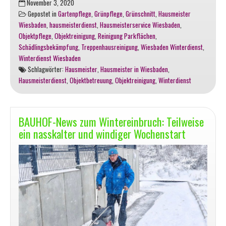
November 3, 2020
Herbst
Gepostet in
Gartenpflege
,
Grünpflege
,
Grünschnitt
,
Hausmeister
kommt
Wiesbaden
,
hausmeisterdienst
,
Hausmeisterservice Wiesbaden
,
mit
Objektpflege
,
Objektreinigung
,
Reinigung Parkflächen
,
jede
Schädlingsbekämpfung
,
Treppenhausreinigung
,
Wiesbaden Winterdienst
,
Menge
Winterdienst Wiesbaden
Laub
Schlagwörter:
Hausmeister
,
Hausmeister in Wiesbaden
,
Hausmeisterdienst
,
Objektbetreuung
,
Objektreinigung
,
Winterdienst
BAUHOF-News zum Wintereinbruch: Teilweise
ein nasskalter und windiger Wochenstart