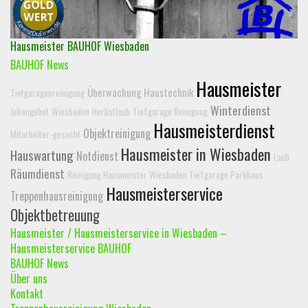
Hausmeister BAUHOF Wiesbaden
BAUHOF News
Hausmeister
Überwachung Haustechnik
Tietgaragenreinigung
Winterdienst
Jobangebot
Wiesbaden
Herbstlaub
Tiefgarage Reinigung
Hausmeisterdienst
Objektreinigung
Mitarbeiter-gesucht
Hausmeister in Wiesbaden
Hauswartung
Notdienst
Laub
Räumdienst
Reinigung Hausmeister Wiesbaden Tiefgarage Parkhaus
Hausmeisterservice
Treppenhausreinigung
Objektbetreuung
Hausmeister / Hausmeisterservice in Wiesbaden –
Hausmeisterservice BAUHOF
BAUHOF News
Über uns
Kontakt