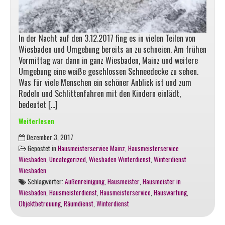
In der Nacht auf den 3.12.2017 fing es in vielen Teilen von
Wiesbaden und Umgebung bereits an zu schneien. Am frühen
Vormittag war dann in ganz Wiesbaden, Mainz und weitere
Umgebung eine weiße geschlossen Schneedecke zu sehen.
Was für viele Menschen ein schöner Anblick ist und zum
Rodeln und Schlittenfahren mit den Kindern einlädt,
bedeutet […]
Weiterlesen
Der
Dezember 3, 2017
erster
Gepostet in
Hausmeisterservice Mainz
,
Hausmeisterservice
richtige
Wiesbaden
,
Uncategorized
,
Wiesbaden Winterdienst
,
Winterdienst
Schnee
Wiesbaden
ist
Schlagwörter:
Außenreinigung
,
Hausmeister
,
Hausmeister in
da
Wiesbaden
,
Hausmeisterdienst
,
Hausmeisterservice
,
Hauswartung
,
Objektbetreuung
,
Räumdienst
,
Winterdienst