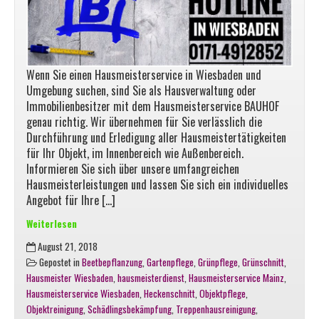
Wenn Sie einen Hausmeisterservice in Wiesbaden und
Umgebung suchen, sind Sie als Hausverwaltung oder
Immobilienbesitzer mit dem Hausmeisterservice BAUHOF
genau richtig. Wir übernehmen für Sie verlässlich die
Durchführung und Erledigung aller Hausmeistertätigkeiten
für Ihr Objekt, im Innenbereich wie Außenbereich.
Informieren Sie sich über unsere umfangreichen
Hausmeisterleistungen und lassen Sie sich ein individuelles
Angebot für Ihre […]
Weiterlesen
Hausmeisterservice
August 21, 2018
in
Gepostet in
Beetbepflanzung
,
Gartenpflege
,
Grünpflege
,
Grünschnitt
,
Wiesbaden,
Hausmeister Wiesbaden
,
hausmeisterdienst
,
Hausmeisterservice Mainz
,
Ihr
Hausmeisterservice Wiesbaden
,
Heckenschnitt
,
Objektpflege
,
zuverlässiger
Objektreinigung
,
Schädlingsbekämpfung
,
Treppenhausreinigung
,
Partner