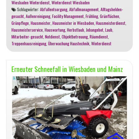
Wiesbaden Winterdienst
,
Winterdienst Wiesbaden
für
Schlagwörter:
Abfallentsorgung
,
Abfallmanagement
,
Alltagshelden-
Hausmeistertätigkeiten
gesucht
,
Außenreinigung
,
Facility Management
,
Frühling
,
Grünflächen
,
und
Grünpflege
,
Hausmeister
,
Hausmeister in Wiesbaden
,
Hausmeisterdienst
,
Hausmeisterservice
Hausmeisterservice
,
Hauswartung
,
Herbstlaub
,
Jobangebot
,
Laub
,
in
Mitarbeiter-gesucht
,
Notdienst
,
Objektbetreuung
,
Räumdienst
,
Wiesbaden
Treppenhausreinigung
,
Überwachung Haustechnik
,
Winterdienst
und
Umgebung
Erneuter Schneefall in Wiesbaden und Mainz