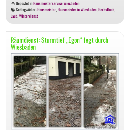
Gepostet in
Hausmeisterservice Wiesbaden
Wenn
Schlagwörter:
Hausmeister
,
Hausmeister in Wiesbaden
,
Herbstlaub
,
die
Laub
,
Winterdienst
bunten
Blätter
fallen
Räumdienst: Sturmtief „Egon“ fegt durch
Wiesbaden