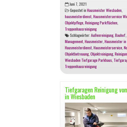
Schwere
Juni 7, 2021
Unwetter
Gepostet in
Hausmeister Wiesbaden
,
mit
hausmeisterdienst
,
Hausmeisterservice W
Starkregen
Objektpflege
,
Reinigung Parkflächen
,
in
Treppenhausreinigung
Wiesbaden
Schlagwörter:
Außenreinigung
,
Bauhof
–
Management
,
Hausmeister
,
Hausmeister in
Tiefgaragen
Hausmeisterdienst
,
Hausmeisterservice
,
No
überschwemmt
Objektbetreuung
,
Objektreinigung
,
Reinigu
Wiesbaden Tiefgarage Parkhaus
,
Tiefgara
Treppenhausreinigung
Tiefgaragen Reinigung vo
in Wiesbaden