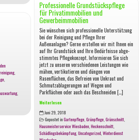
Professionelle Grundstückspflege
für Privatimmobilien und
Gewerbeimmobilien
Sie wünschen sich professionelle Unterstützung
bei der Reinigung und Pflege Ihrer
Außenanlagen? Gerne erstellen wir mit Ihnen ein
auf Ihr Grundstück und Ihre Bedürfnisse ab­ge­
stimmtes Pflegekonzept. Informieren Sie sich
jetzt zu unseren verschiedenen Leistungen wie
aden
mähen, vertikutieren und düngen von
reinigung
,
Rasenflächen, das Befreien von Unkraut und
ege
,
Schmutzablagerungen auf Wegen und
Parkflächen oder auch das Beschneiden […]
auswartung
,
Weiterlesen
Professionelle
Juni 29, 2018
Grundstückspflege
Gepostet in
Gartenpflege
,
Grünpflege
,
Grünschnitt
,
für
Hausmeisterservice Wiesbaden
,
Heckenschnitt
,
Privatimmobilien
Schädlingsbekämpfung
,
Uncategorized
,
Winterdienst
und