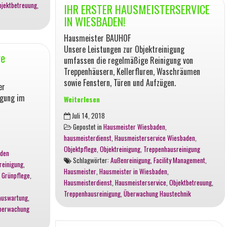
bjektbetreuung
,
IHR ERSTER HAUSMEISTERSERVICE
IN WIESBADEN!
Hausmeister BAUHOF
Unsere Leistungen zur Objektreinigung
re
umfassen die regelmäßige Reinigung von
Treppenhäusern, Kellerfluren, Waschräumen
sowie Fenstern, Türen und Aufzügen.
er
igung im
Weiterlesen
IHR
Juli 14, 2018
ERSTER
Gepostet in
Hausmeister Wiesbaden
,
HAUSMEISTERSERVICE
hausmeisterdienst
,
Hausmeisterservice Wiesbaden
,
IN
Objektpflege
,
Objektreinigung
,
Treppenhausreinigung
aden
WIESBADEN!
Schlagwörter:
Außenreinigung
,
Facility Management
,
reinigung
,
Hausmeister
,
Hausmeister in Wiesbaden
,
,
Grünpflege
,
Hausmeisterdienst
,
Hausmeisterservice
,
Objektbetreuung
,
Treppenhausreinigung
,
Überwachung Haustechnik
auswartung
,
berwachung