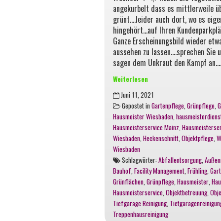
angekurbelt dass es mittlerweile üb
grünt….leider auch dort, wo es eige
hingehört…auf Ihren Kundenparkpl
Ganze Erscheinungsbild wieder etw
aussehen zu lassen….sprechen Sie u
sagen dem Unkraut den Kampf an….
Weiterlesen
Entfernung
Juni 11, 2021
von
Gepostet in
Gartenpflege
,
Grünpflege
,
G
Unkraut
Hausmeister Wiesbaden
,
hausmeisterdiens
auf
Hausmeisterservice Mainz
,
Hausmeisterser
Parkflächen
Wiesbaden
,
Heckenschnitt
,
Objektpflege
,
W
Wiesbaden
Schlagwörter:
Abfallentsorgung
,
Außen
Bauhof
,
Facility Management
,
Frühling
,
Gart
Grünflächen
,
Grünpflege
,
Hausmeister
,
Hau
Hausmeisterservice
,
Objektbetreuung
,
Obje
Tiefgarage Reinigung
,
Tietgaragenreinigun
Treppenhausreinigung