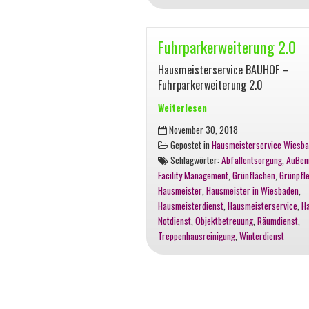
Fuhrparkerweiterung 2.0
Hausmeisterservice BAUHOF –
Fuhrparkerweiterung 2.0
Weiterlesen
Fuhrparkerweiterung
November 30, 2018
2.0
Gepostet in
Hausmeisterservice Wiesb
Schlagwörter:
Abfallentsorgung
,
Außen
Facility Management
,
Grünflächen
,
Grünpfl
Hausmeister
,
Hausmeister in Wiesbaden
,
Hausmeisterdienst
,
Hausmeisterservice
,
H
Notdienst
,
Objektbetreuung
,
Räumdienst
,
Treppenhausreinigung
,
Winterdienst