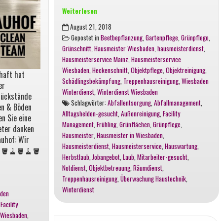
Weiterlesen
Hausmeisterservice
August 21, 2018
in
Gepostet in
Beetbepflanzung
,
Gartenpflege
,
Grünpflege
,
Wiesbaden,
Grünschnitt
,
Hausmeister Wiesbaden
,
hausmeisterdienst
,
Ihr
Hausmeisterservice Mainz
,
Hausmeisterservice
zuverlässiger
Wiesbaden
,
Heckenschnitt
,
Objektpflege
,
Objektreinigung
,
haft hat
Partner
Schädlingsbekämpfung
,
Treppenhausreinigung
,
Wiesbaden
er
für
Winterdienst
,
Winterdienst Wiesbaden
rückstände
Hausmeistertätigkeiten
Schlagwörter:
Abfallentsorgung
,
Abfallmanagement
,
ten & Böden
und
Alltagshelden-gesucht
,
Außenreinigung
,
Facility
en Sie eine
Hausmeisterservice
Management
,
Frühling
,
Grünflächen
,
Grünpflege
,
eter danken
in
Hausmeister
,
Hausmeister in Wiesbaden
,
auhof: Wir
Wiesbaden
Hausmeisterdienst
,
Hausmeisterservice
,
Hauswartung
,
🧹 🪣🧹🪣🧹🪣
und
Herbstlaub
,
Jobangebot
,
Laub
,
Mitarbeiter-gesucht
,
Umgebung
Notdienst
,
Objektbetreuung
,
Räumdienst
,
Treppenhausreinigung
,
Überwachung Haustechnik
,
Winterdienst
aden
,
Facility
 Wiesbaden
,