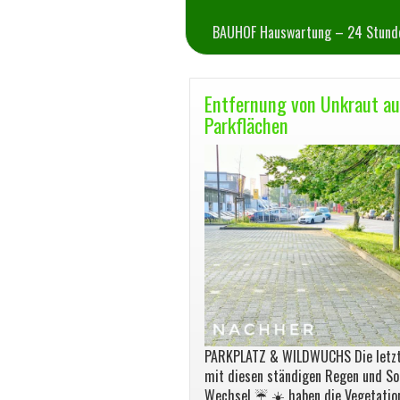
BAUHOF Hauswartung – 24 Stunde
Entfernung von Unkraut au
Parkflächen
PARKPLATZ & WILDWUCHS Die letz
mit diesen ständigen Regen und S
Wechsel ☔️ ☀️ haben die Vegetati