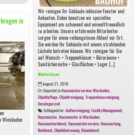
Wir reinigen Ihr Gebäude inklusive Fenster und
Anbauten. Dabei benutzen wir spezielles
kregen in
Equipment um schonend und umweltfreundlich
zu arbeiten. Unsere erfahrende Mitarbeiter
sorgen für einen reibungslosen Ablauf vor Ort.
Sie werden Ihr Gebäude mit einem strahlenden
Lächeln betreten können. Wir reinigen für Sie
auf Wunsch: • Treppenhäuser • Büroräume •
Sanitärbereiche • Glasflächen • Lager […]
Weiterlesen
Grundreinigung
August 21, 2018
Objektreinigung
Gepostet in
Hausmeisterservice Wiesbaden
,
Wiesbaden
Objektpflege
,
Objektreinigung
,
Treppenhausreinigung
,
Uncategorized
Schlagwörter:
Außenreinigung
,
Facility Management
,
en
Hausmeister
,
Hausmeister in Wiesbaden
,
n Wiesbaden
Hausmeisterdienst
,
Hausmeisterservice
,
Hauswartung
,
Notdienst
,
Objektbetreuung
,
Räumdienst
,