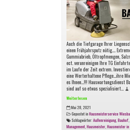
Auch die Tiefgarage Ihrer Liegensc
einen Frühjahrsputz nötig…. Extrem
Gummiabrieb, Öltropfmengen, Salz
ect. verunreinigen Ihre TG Einfahr
im Laufe der Zeit extrem. Investier
eine Werterhaltene Pflege…ihre Mi
es Ihnen…!!! Hauswartungsdienst B
sind auf so etwas spezialisiert… 
Weiterlesen
Tiefgaragen
Mai 28, 2021
Reinigung
Gepostet in
Hausmeisterservice Wiesb
vom
Schlagwörter:
Außenreinigung
,
Bauhof
Feinsten
Management
,
Hausmeister
,
Hausmeister in
in