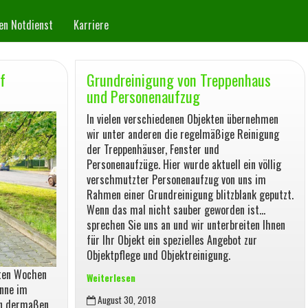
n Notdienst
Karriere
f
Grundreinigung von Treppenhaus
und Personenaufzug
In vielen verschiedenen Objekten übernehmen
wir unter anderen die regelmäßige Reinigung
der Treppenhäuser, Fenster und
Personenaufzüge. Hier wurde aktuell ein völlig
verschmutzter Personenaufzug von uns im
Rahmen einer Grundreinigung blitzblank geputzt.
Wenn das mal nicht sauber geworden ist…
sprechen Sie uns an und wir unterbreiten Ihnen
für Ihr Objekt ein spezielles Angebot zur
Objektpflege und Objektreinigung.
ten Wochen
Weiterlesen
onne im
Grundreinigung
August 30, 2018
on dermaßen
von