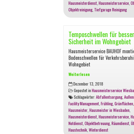
Hausmeisterdienst
,
Hausmeisterservice
,
O
Wiesbaden
Objektreinigung
,
Tiefgarage Reinigung
Temposchwellen für besse
Sicherheit im Wohngebiet
Hausmeisterservice BAUHOF monti
Bodenschwellen für Verkehrsberuh
Wohngebiet
Weiterlesen
Temposchwellen
Dezember 13, 2018
für
Gepostet in
Hausmeisterservice Wiesb
bessere
Schlagwörter:
Abfallentsorgung
,
Außen
Sicherheit
Facility Management
,
Frühling
,
Grünflächen
im
Hausmeister
,
Hausmeister in Wiesbaden
,
Wohngebiet
Hausmeisterdienst
,
Hausmeisterservice
,
H
Notdienst
,
Objektbetreuung
,
Räumdienst
,
Ü
Haustechnik
,
Winterdienst