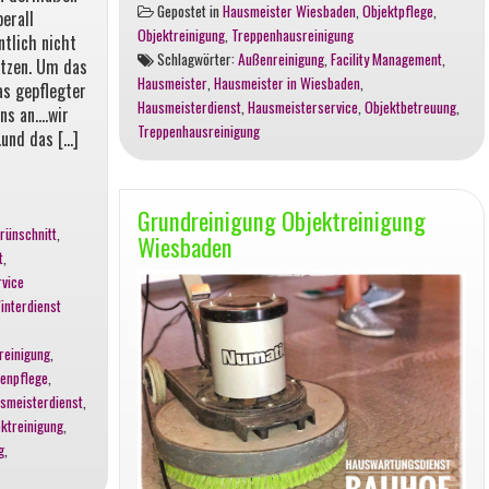
Gepostet in
Hausmeister Wiesbaden
,
Objektpflege
,
erall
Treppenhaus
Objektreinigung
,
Treppenhausreinigung
ntlich nicht
und
Schlagwörter:
Außenreinigung
,
Facility Management
,
ätzen. Um das
Personenaufzug
Hausmeister
,
Hausmeister in Wiesbaden
,
as gepflegter
Hausmeisterdienst
,
Hausmeisterservice
,
Objektbetreuung
,
ns an….wir
Treppenhausreinigung
und das […]
Grundreinigung Objektreinigung
rünschnitt
,
Wiesbaden
t
,
vice
interdienst
reinigung
,
enpflege
,
smeisterdienst
,
ktreinigung
,
g
,