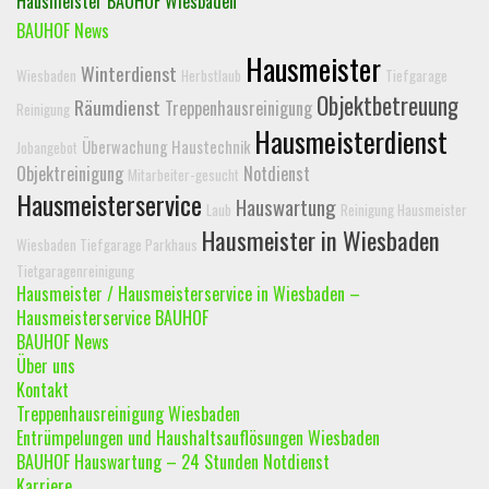
Hausmeister BAUHOF Wiesbaden
BAUHOF News
Hausmeister
Winterdienst
Wiesbaden
Herbstlaub
Tiefgarage
Objektbetreuung
Räumdienst
Treppenhausreinigung
Reinigung
Hausmeisterdienst
Überwachung Haustechnik
Jobangebot
Objektreinigung
Notdienst
Mitarbeiter-gesucht
Hausmeisterservice
Hauswartung
Laub
Reinigung Hausmeister
Hausmeister in Wiesbaden
Wiesbaden Tiefgarage Parkhaus
Tietgaragenreinigung
Hausmeister / Hausmeisterservice in Wiesbaden –
Hausmeisterservice BAUHOF
BAUHOF News
Über uns
Kontakt
Treppenhausreinigung Wiesbaden
Entrümpelungen und Haushaltsauflösungen Wiesbaden
BAUHOF Hauswartung – 24 Stunden Notdienst
Karriere