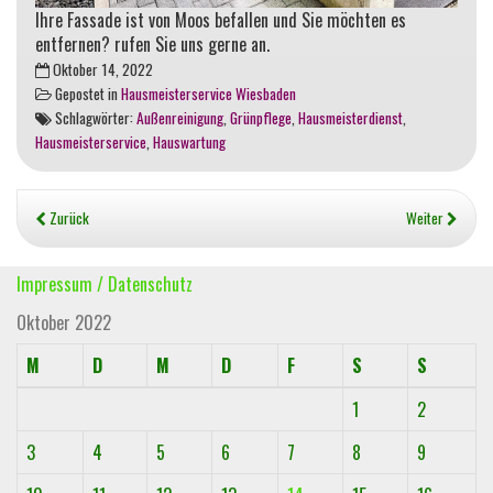
Ihre Fassade ist von Moos befallen und Sie möchten es
entfernen? rufen Sie uns gerne an.
Oktober 14, 2022
Gepostet in
Hausmeisterservice Wiesbaden
Schlagwörter:
Außenreinigung
,
Grünpflege
,
Hausmeisterdienst
,
Hausmeisterservice
,
Hauswartung
Zurück
Weiter
Impressum / Datenschutz
Oktober 2022
M
D
M
D
F
S
S
1
2
3
4
5
6
7
8
9