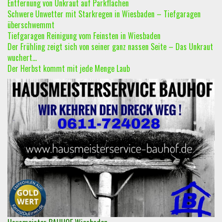
Entfernung von Unkraut auf Parkflächen
Schwere Unwetter mit Starkregen in Wiesbaden – Tiefgaragen
überschwemmt
Tiefgaragen Reinigung vom Feinsten in Wiesbaden
Der Frühling zeigt sich von seiner ganz nassen Seite – Das Unkraut
wuchert…
Der Herbst kommt mit jede Menge Laub