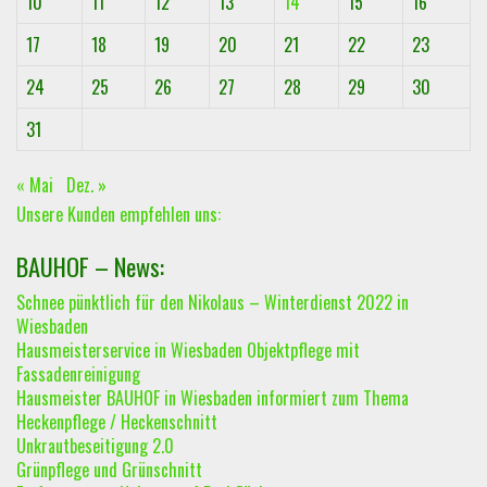
10
11
12
13
14
15
16
17
18
19
20
21
22
23
24
25
26
27
28
29
30
31
« Mai
Dez. »
Unsere Kunden empfehlen uns:
BAUHOF – News:
Schnee pünktlich für den Nikolaus – Winterdienst 2022 in
Wiesbaden
Hausmeisterservice in Wiesbaden Objektpflege mit
Fassadenreinigung
Hausmeister BAUHOF in Wiesbaden informiert zum Thema
Heckenpflege / Heckenschnitt
Unkrautbeseitigung 2.0
Grünpflege und Grünschnitt