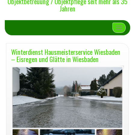
Objektbetreuung / Objektpflege seit mehr als 35
Jahren
Schalte 
Winterdienst Hausmeisterservice Wiesbaden
– Eisregen und Glätte in Wiesbaden