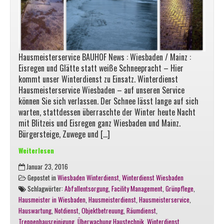
Hausmeisterservice BAUHOF News : Wiesbaden / Mainz :
Eisregen und Glätte statt weiße Schneepracht – Hier
kommt unser Winterdienst zu Einsatz. Winterdienst
Hausmeisterservice Wiesbaden – auf unseren Service
können Sie sich verlassen. Der Schnee lässt lange auf sich
warten, stattdessen überraschte der Winter heute Nacht
mit Blitzeis und Eisregen ganz Wiesbaden und Mainz.
Bürgersteige, Zuwege und […]
Weiterlesen
Winterdienst
Januar 23, 2016
Hausmeisterservice
Gepostet in
Wiesbaden Winterdienst
,
Winterdienst Wiesbaden
Wiesbaden
Schlagwörter:
Abfallentsorgung
,
Facility Management
,
Grünpflege
,
–
Hausmeister in Wiesbaden
,
Hausmeisterdienst
,
Hausmeisterservice
,
Eisregen
Hauswartung
,
Notdienst
,
Objektbetreuung
,
Räumdienst
,
und
Treppenhausreinigung
,
Überwachung Haustechnik
,
Winterdienst