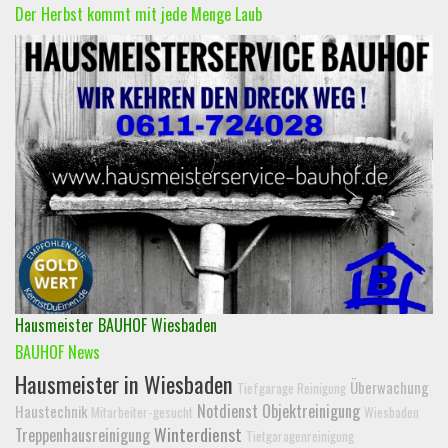
Der Herbst kommt mit jede Menge Laub
Hausmeister BAUHOF Wiesbaden
BAUHOF News
Hausmeister in Wiesbaden
Überwachung
Tiefgarage Reinigung
Notdienst
Objektreinigung
Haustechnik
Mitarbeiter-gesucht
Wiesbaden
Winterdienst
Treppenhausreinigung
Tietgaragenreinigung