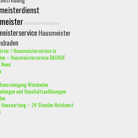
meisterdienst
meister
Herbstlaub
Wiesbaden
eisterservice
Hausmeister
esbaden
ster / Hausmeisterservice in
den – Hausmeisterservice BAUHOF
 News
s
hausreinigung Wiesbaden
elungen und Haushaltsauflösungen
den
Hauswartung – 24 Stunden Notdienst
e