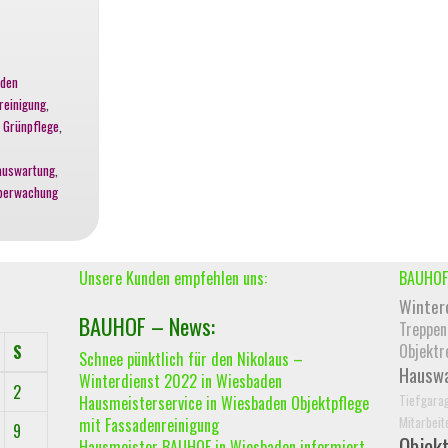
aden
reinigung
,
,
Grünpflege
,
auswartung
,
berwachung
Unsere Kunden empfehlen uns:
BAUHOF
Winter
BAUHOF – News:
Treppen
Objektr
S
Schnee pünktlich für den Nikolaus –
Hausw
Winterdienst 2022 in Wiesbaden
2
Tiefgara
Hausmeisterservice in Wiesbaden Objektpflege
Mitarbeit
mit Fassadenreinigung
9
Objek
Hausmeister BAUHOF in Wiesbaden informiert