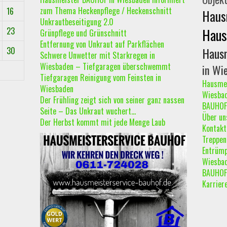
zum Thema Heckenpflege / Heckenschnitt
16
Haus
Unkrautbeseitigung 2.0
23
Haus
Grünpflege und Grünschnitt
Entfernung von Unkraut auf Parkflächen
Hausm
30
Schwere Unwetter mit Starkregen in
Wiesbaden – Tiefgaragen überschwemmt
in Wi
Tiefgaragen Reinigung vom Feinsten in
Hausmei
Wiesbaden
Wiesba
Der Frühling zeigt sich von seiner ganz nassen
BAUHOF
Seite – Das Unkraut wuchert…
Über un
Der Herbst kommt mit jede Menge Laub
Kontakt
Treppen
Entrümp
Wiesba
BAUHOF 
Karrier