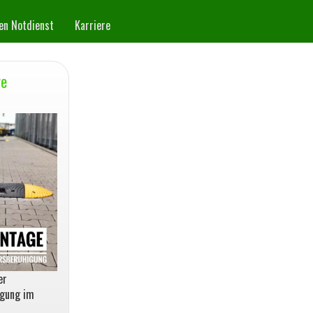
n Notdienst
Karriere
re
er
igung im