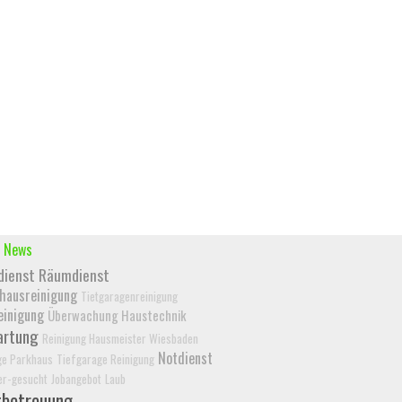
 News
dienst
Räumdienst
hausreinigung
Tietgaragenreinigung
einigung
Überwachung Haustechnik
artung
Reinigung Hausmeister Wiesbaden
Notdienst
ge Parkhaus
Tiefgarage Reinigung
er-gesucht
Jobangebot
Laub
tbetreuung