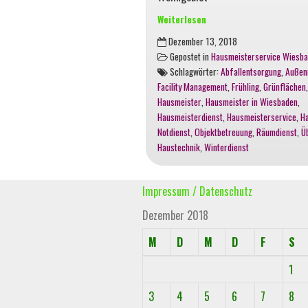
Weiterlesen
Temposchwellen
Dezember 13, 2018
für
Gepostet in
Hausmeisterservice Wiesb
bessere
Schlagwörter:
Abfallentsorgung
,
Außen
Sicherheit
Facility Management
,
Frühling
,
Grünflächen
im
Hausmeister
,
Hausmeister in Wiesbaden
,
Wohngebiet
Hausmeisterdienst
,
Hausmeisterservice
,
H
Notdienst
,
Objektbetreuung
,
Räumdienst
,
Ü
Haustechnik
,
Winterdienst
Impressum / Datenschutz
Dezember 2018
M
D
M
D
F
S
1
3
4
5
6
7
8