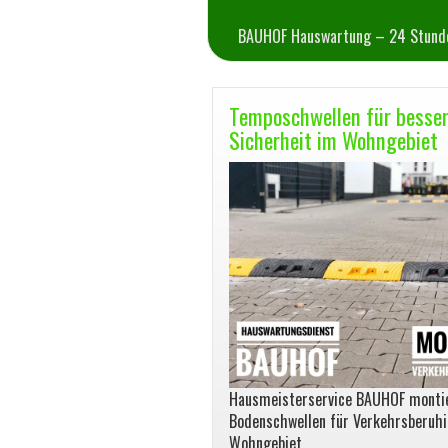
BAUHOF Hauswartung – 24 Stunde
Temposchwellen für besse
Sicherheit im Wohngebiet
Hausmeisterservice BAUHOF monti
Bodenschwellen für Verkehrsberuh
Wohngebiet