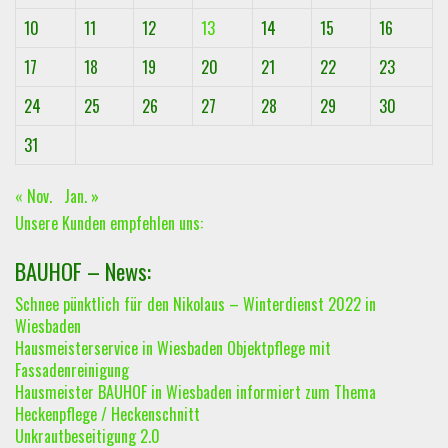
10
11
12
13
14
15
16
17
18
19
20
21
22
23
24
25
26
27
28
29
30
31
« Nov.
Jan. »
Unsere Kunden empfehlen uns:
BAUHOF – News:
Schnee pünktlich für den Nikolaus – Winterdienst 2022 in
Wiesbaden
Hausmeisterservice in Wiesbaden Objektpflege mit
Fassadenreinigung
Hausmeister BAUHOF in Wiesbaden informiert zum Thema
Heckenpflege / Heckenschnitt
Unkrautbeseitigung 2.0