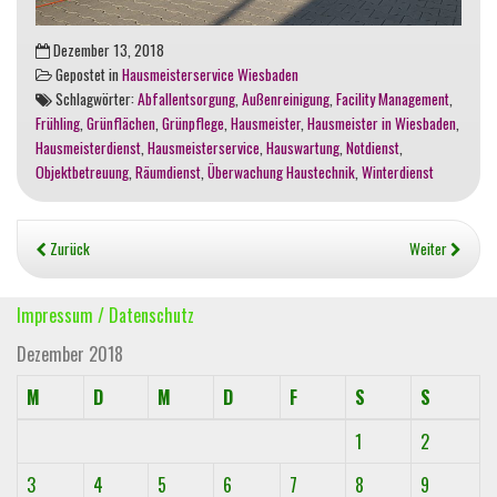
Dezember 13, 2018
Gepostet in
Hausmeisterservice Wiesbaden
Schlagwörter:
Abfallentsorgung
,
Außenreinigung
,
Facility Management
,
Frühling
,
Grünflächen
,
Grünpflege
,
Hausmeister
,
Hausmeister in Wiesbaden
,
Hausmeisterdienst
,
Hausmeisterservice
,
Hauswartung
,
Notdienst
,
Objektbetreuung
,
Räumdienst
,
Überwachung Haustechnik
,
Winterdienst
Zurück
Weiter
Impressum / Datenschutz
Dezember 2018
M
D
M
D
F
S
S
1
2
3
4
5
6
7
8
9