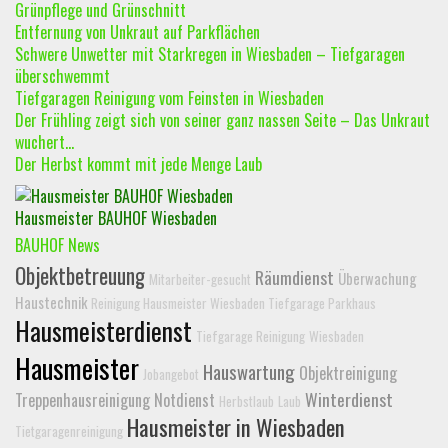
Grünpflege und Grünschnitt
Entfernung von Unkraut auf Parkflächen
Schwere Unwetter mit Starkregen in Wiesbaden – Tiefgaragen
überschwemmt
Tiefgaragen Reinigung vom Feinsten in Wiesbaden
Der Frühling zeigt sich von seiner ganz nassen Seite – Das Unkraut
wuchert…
Der Herbst kommt mit jede Menge Laub
Hausmeister BAUHOF Wiesbaden
BAUHOF News
Objektbetreuung
Räumdienst
Überwachung
Mitarbeiter-gesucht
Haustechnik
Reinigung Hausmeister Wiesbaden Tiefgarage Parkhaus
Hausmeisterdienst
Tiefgarage Reinigung
Wiesbaden
Hausmeister
Hauswartung
Objektreinigung
Jobangebot
Winterdienst
Treppenhausreinigung
Notdienst
Herbstlaub
Laub
Hausmeister in Wiesbaden
Tietgaragenreinigung