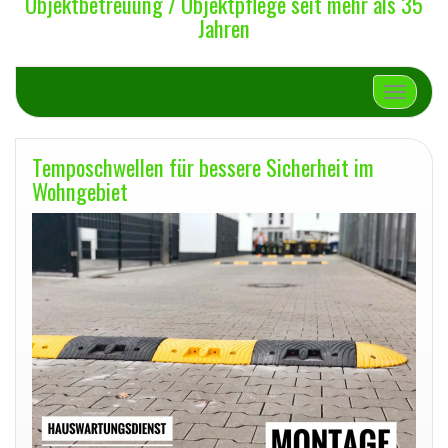
Objektbetreuung / Objektpflege seit mehr als 35
Jahren
Schalte 
Temposchwellen für bessere Sicherheit im
Wohngebiet